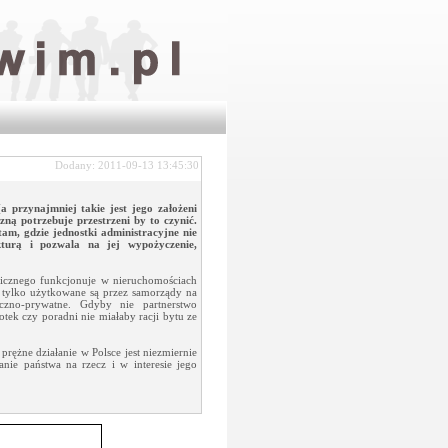
Dodany: 2011-09-13 13:45:30
a przynajmniej takie jest jego założeni
zną potrzebuje przestrzeni by to czynić.
am, gdzie jednostki administracyjne nie
kturą i pozwala na jej wypożyczenie,
blicznego funkcjonuje w nieruchomościach
e tylko użytkowane są przez samorządy na
czno-prywatne. Gdyby nie partnerstwo
otek czy poradni nie miałaby racji bytu ze
prężne działanie w Polsce jest niezmiernie
nie państwa na rzecz i w interesie jego