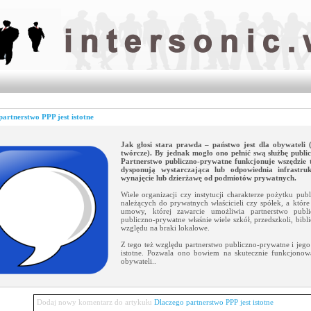
partnerstwo PPP jest istotne
Jak głosi stara prawda – państwo jest dla obywateli (
twórcze). By jednak mogło ono pełnić swą służbę public
Partnerstwo publiczno-prywatne funkcjonuje wszędzie t
dysponują wystarczająca lub odpowiednia infrastru
wynajęcie lub dzierżawę od podmiotów prywatnych.
Wiele organizacji czy instytucji charakterze pożytku pu
należących do prywatnych właścicieli czy spółek, a któr
umowy, której zawarcie umożliwia partnerstwo publi
publiczno-prywatne właśnie wiele szkół, przedszkoli, bibli
względu na braki lokalowe.
Z tego też względu partnerstwo publiczno-prywatne i jego 
istotne. Pozwala ono bowiem na skutecznie funkcjonowa
obywateli..
Dodaj nowy komentarz do artykułu
Dlaczego partnerstwo PPP jest istotne