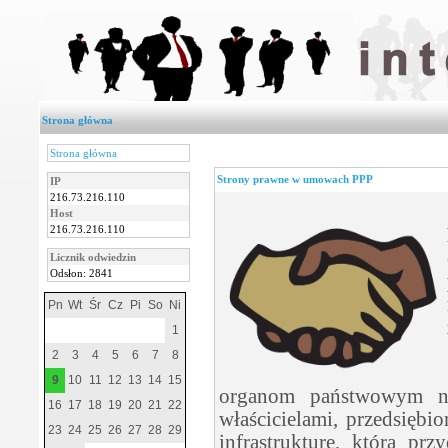
Strona główna
Strona główna
Strony prawne w umowach PPP
IP
216.73.216.110
Host
216.73.216.110
Licznik odwiedzin
Odsłon: 2841
Pn
Wt
Śr
Cz
Pi
So
Ni
1
2
3
4
5
6
7
8
9
10
11
12
13
14
15
organom państwowym n
16
17
18
19
20
21
22
właścicielami, przedsiębi
23
24
25
26
27
28
29
infrastrukturę, która pr