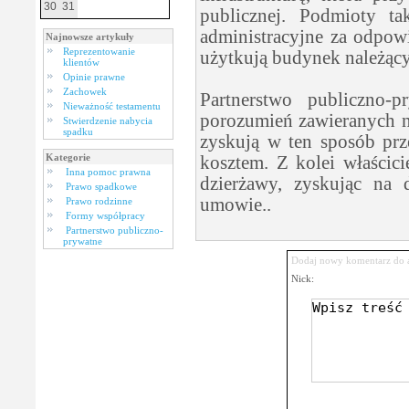
30
31
publicznej. Podmioty ta
administracyjne za odpow
Najnowsze artykuły
Reprezentowanie
użytkują budynek należący
klientów
Opinie prawne
Zachowek
Partnerstwo publiczno-
Nieważność testamentu
porozumień zawieranych na
Stwierdzenie nabycia
spadku
zyskują w ten sposób prz
Kategorie
kosztem. Z kolei właścic
Inna pomoc prawna
dzierżawy, zyskując na
Prawo spadkowe
umowie..
Prawo rodzinne
Formy współpracy
Partnerstwo publiczno-
prywatne
Dodaj nowy komentarz do 
Nick: