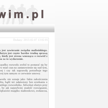
Dodany: 2013-02-07 13:02:05
m jest zawieranie związku małżeńskiego.
lsztyn
jest często bardzo trudną sprawą
, kiedy jest strona wnosząca o rozwód z
ba za to wydarzenie.
ypadku rozwodu zrobić to postarać się by
w miał czas na zastanowienie się nad tym,
ej i czy tak naprawdę potrzebuje tego
ięcej tym samym co zerwanie umowy.
zwodu nie uznaje jako faktu zakończenia
bu, bądź też załatwiony bez orzekania o
 każdego rozwodnika. Adwokat olsztyn przy
 by jak najszybciej znaleźć rozwiązanie,
większości majątku małżonkowi, zwłaszcza,