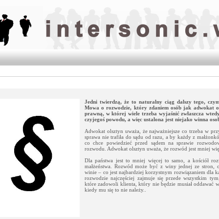
Jedni twierdzą, że to naturalny ciąg dalszy tego, czy
Mowa o rozwodzie, który zdaniem osób jak
adwokat o
prawną, w której wiele trzeba wyjaśnić zwłaszcza wtedy
czyjegoś powodu, a więc ustalona jest niejako winna oso
Adwokat olsztyn uważa, że najważniejsze co trzeba w prz
sprawa nie trafiła do sądu od razu, a by każdy z małżonkó
co chce powiedzieć przed sądem na sprawie rozwodow
rozwodu. Adwokat olsztyn uważa, że rozwód jest mniej w
Dla państwa jest to mniej więcej to samo, a kościół ro
małżeństwa. Rozwód może być z winy jednej ze stron, o
winie – co jest najbardziej korzystnym rozwiązaniem dla
rozwodzie najczęściej zajmuje się przede wszystkim tym,
które zadowoli klienta, który nie będzie musiał oddawać 
kiedy mu się to nie należy..