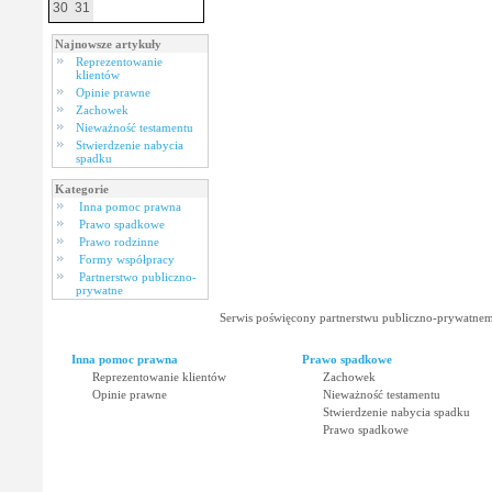
30
31
Najnowsze artykuły
Reprezentowanie
klientów
Opinie prawne
Zachowek
Nieważność testamentu
Stwierdzenie nabycia
spadku
Kategorie
Inna pomoc prawna
Prawo spadkowe
Prawo rodzinne
Formy współpracy
Partnerstwo publiczno-
prywatne
Serwis poświęcony partnerstwu publiczno-prywatnem
Inna pomoc prawna
Prawo spadkowe
Reprezentowanie klientów
Zachowek
Opinie prawne
Nieważność testamentu
Stwierdzenie nabycia spadku
Prawo spadkowe