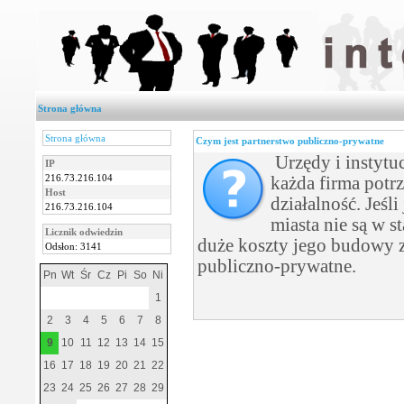
Strona główna
Strona główna
Czym jest partnerstwo publiczno-prywatne
Urzędy i instytu
IP
216.73.216.104
każda firma potr
Host
działalność. Jeśl
216.73.216.104
miasta nie są w s
Licznik odwiedzin
duże koszty jego budowy 
Odsłon: 3141
publiczno-prywatne.
Pn
Wt
Śr
Cz
Pi
So
Ni
1
2
3
4
5
6
7
8
9
10
11
12
13
14
15
16
17
18
19
20
21
22
23
24
25
26
27
28
29